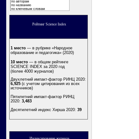
по авторам
по названию
по ключевым словам
Рейтинг Science Index
1 место
— в рубрике «Народное
образование и педагогика» (2020)
10 место
— в общем рейтинге
SCIENCE INDEX за 2020 год
(более 4000 журналов)
Двухлетний импакт-фактор РИНЦ 2020:
6,925
(с учетом цитирования из всех
источников)
Пятилетний импакт-фактор РИНЦ
2020:
3,483
Десятилетний индекс Хирша 2020
:
39
Индексирование журнала