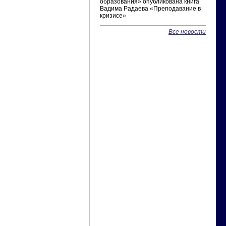
образования» опубликована книга
Вадима Радаева «Преподавание в
кризисе»
Все новости