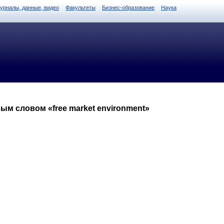
журналы, данные, видео
Факультеты
Бизнес-образование
Наука
ым словом «free market environment»